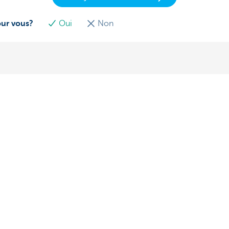
our vous?
Oui
Non
? N'hésitez pas à nous
À propos de nous
Le groupe KBC
-vous
Communiqués de presse
ez vous
Jobs
problèmes ou plaintes?
Durabilité
170 170