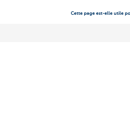
Cette page est-elle utile p
Découvrez la gamme complète
Des questions
contacter!
Payer et être payé
Prendre rendez
Épargne et placements
KBC près de ch
Crédits
Des questions, 
Assurer
Card Stop 078 