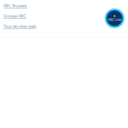
KBC Brussels
Groupe KBC
KBC Live
Tous les sites web
Attention, emprunter de l'argent coûte aussi
de l'argent.
®
Tarifs
Sitemap
Informations légales
Contactez-nous
Documentation
Responsible disclosure
Accessibilité