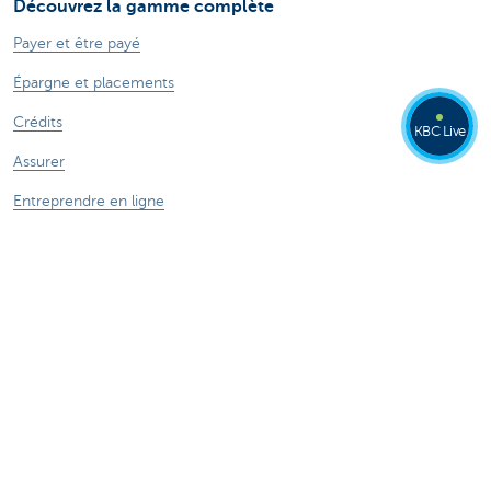
Découvrez la gamme complète
Payer et être payé
Épargne et placements
Crédits
KBC Live
Assurer
Entreprendre en ligne
Commerce extérieur
Secteurs spécifiques
Des questions? N'hésitez pas à nous contacter!
Prendre rendez-vous
KBC près de chez vous
Des questions, problèmes ou plaintes?
Card Stop 078 170 170