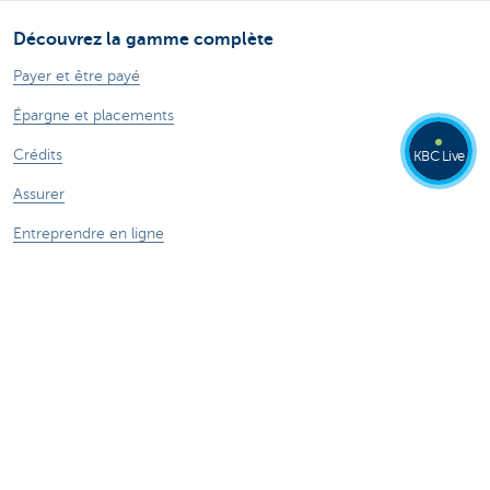
Découvrez la gamme complète
Payer et être payé
Épargne et placements
Crédits
KBC Live
Assurer
Entreprendre en ligne
Commerce extérieur
Secteurs spécifiques
Des questions? N'hésitez pas à nous contacter!
Prendre rendez-vous
KBC près de chez vous
Des questions, problèmes ou plaintes?