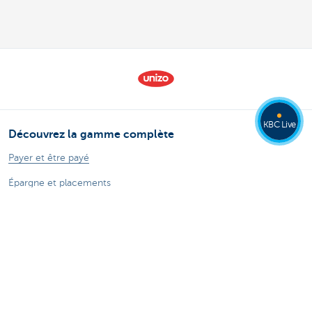
KBC Live
Découvrez la gamme complète
Payer et être payé
Épargne et placements
Crédits
Assurer
Entreprendre en ligne
Commerce extérieur
Secteurs spécifiques