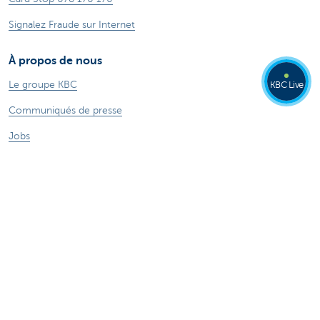
Signalez Fraude sur Internet
À propos de nous
Le groupe KBC
KBC Live
Communiqués de presse
Jobs
Durabilité
Autres sites web
Particuliers
Commercial Banking
Private banking
KBC Brussels