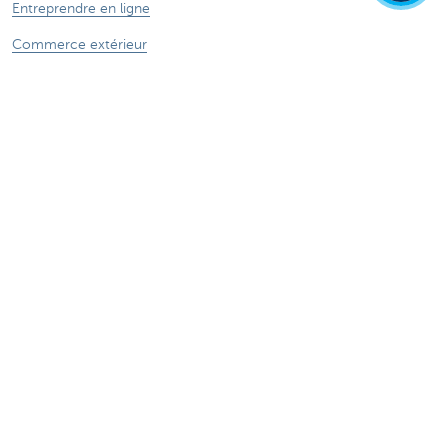
Entreprendre en ligne
Commerce extérieur
Secteurs spécifiques
Des questions? N'hésitez pas à nous contacter!
Prendre rendez-vous
KBC près de chez vous
Des questions, problèmes ou plaintes?
Card Stop 078 170 170
Signalez Fraude sur Internet
À propos de nous
Le groupe KBC
Communiqués de presse