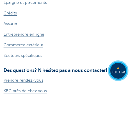
Épargne et placements
Crédits
Assurer
Entreprendre en ligne
Commerce extérieur
Secteurs spécifiques
Des questions? N'hésitez pas à nous contacter!
KBC Live
Prendre rendez-vous
KBC près de chez vous
Des questions, problèmes ou plaintes?
Card Stop 078 170 170
Signalez Fraude sur Internet