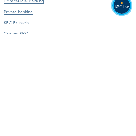
Commercial Banking
KBC Live
Private banking
KBC Brussels
Groupe KBC
Tous les sites web
Attention, emprunter de l'argent coûte aussi
de l'argent.
®
Tarifs
Sitemap
Informations légales
Contactez-nous
Documentation