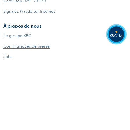
Card Stop 078 170 170
Signalez Fraude sur Internet
À propos de nous
KBC Live
Le groupe KBC
Communiqués de presse
Jobs
Durabilité
Autres sites web
Particuliers
Commercial Banking
Private banking
KBC Brussels