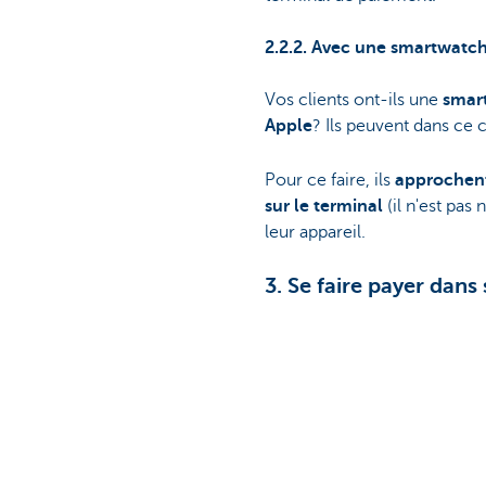
2.2.2. Avec une smartwatc
Vos clients ont-ils une
smar
Apple
? Ils peuvent dans ce 
Pour ce faire, ils
approchent
sur le terminal
(il n'est pas 
leur appareil.
3. Se faire payer dans
Vous cherchez un moyen int
avec
Bancontact PRO
,
Bout
paiements.
Cette page est-elle utile p
Partag