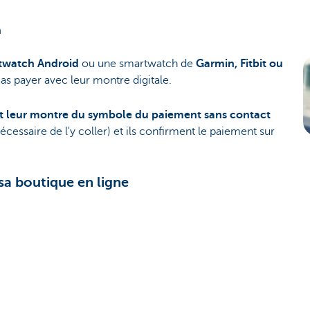
h
twatch Android
ou une smartwatch de
Garmin, Fitbit ou
cas
payer avec leur montre
digitale.
 leur montre du symbole du paiement sans contact
nécessaire de l'y coller) et ils confirment le paiement sur
 sa boutique en ligne
elligent de recevoir des
paiements dans votre boutique en l
on de paiement KBC
et
KBC-Paypage
. De cette façon, vous ne
our vous?
Oui
Non
ez cette page