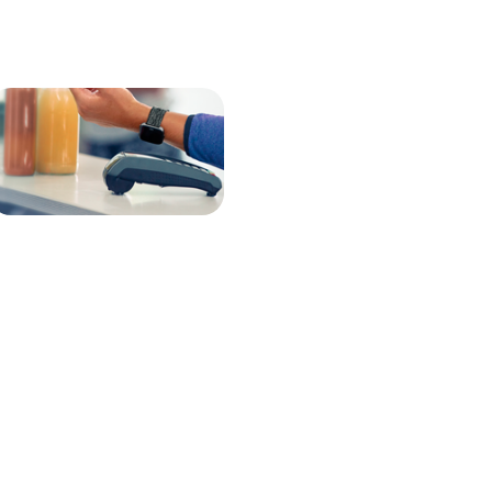
igne
? C’est possible
 perdez pas la trace des