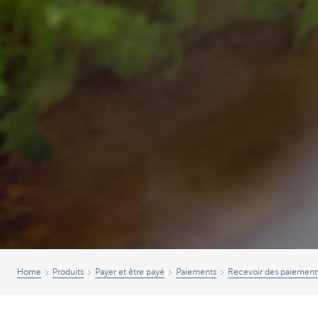
Home
Produits
Payer et être payé
Paiements
Recevoir des paiement