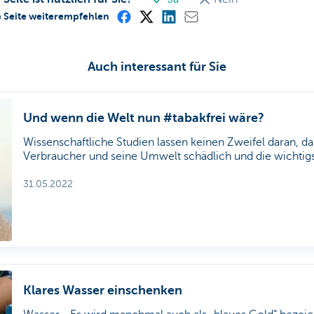
e Seite weiterempfehlen
Auch interessant für Sie
Und wenn die Welt nun #tabakfrei wäre?
Wissenschaftliche Studien lassen keinen Zweifel daran, da
Verbraucher und seine Umwelt schädlich und die wichtig
Krebsursache ist. Die Weltgesundheitsorganisation (WHO) veranstaltet seit 1987
jedes Jahr am 31. Mai den 'Weltnichtrauchertag', um auf d
31.05.2022
Auswirkungen des Tabakkonsums auf unsere Gesundheit
hinzuweisen.
Klares Wasser einschenken