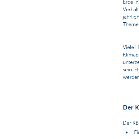
Erde in
Verhalt
jährlic
Theme
Viele L
Klimap
unterze
sein. E
werden
Der 
Der KBC
Ei