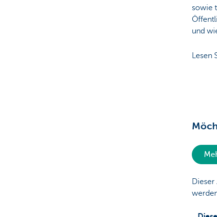
sowie 
Öffentl
und wie
Lesen S
Möcht
Meh
Dieser 
werden
Diese