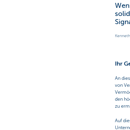
Wenn
soli
Signa
Kenneth
Ihr G
An dies
von Ve
Vermöge
den hö
zu erm
Auf di
Untern