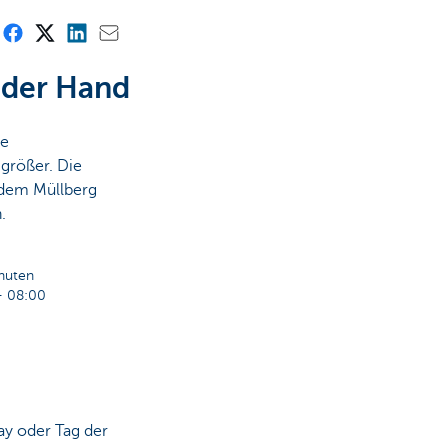
s der Hand
ie
größer. Die
 dem Müllberg
.
inuten
 08:00
ay oder Tag der