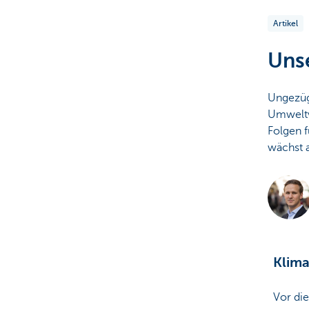
Artikel
Particulieren
Unse
Ungezüg
Umweltv
Folgen f
wächst 
Klim
Vor di