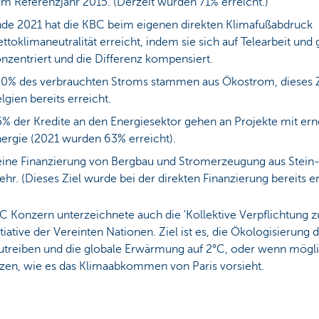
m Referenzjahr 2015. (Derzeit wurden 71% erreicht.)
de 2021 hat die KBC beim eigenen direkten Klimafußabdruck
ttoklimaneutralität erreicht, indem sie sich auf Telearbeit und 
nzentriert und die Differenz kompensiert.
0% des verbrauchten Stroms stammen aus Ökostrom, dieses Z
lgien bereits erreicht.
% der Kredite an den Energiesektor gehen an Projekte mit er
ergie (2021 wurden 63% erreicht).
ine Finanzierung von Bergbau und Stromerzeugung aus Stein
hr. (Dieses Ziel wurde bei der direkten Finanzierung bereits er
 Konzern unterzeichnete auch die 'Kollektive Verpflichtung zu
itiative der Vereinten Nationen. Ziel ist es, die Ökologisierung 
utreiben und die globale Erwärmung auf 2°C, oder wenn mögli
zen, wie es das Klimaabkommen von Paris vorsieht.