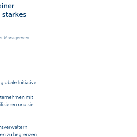
iner
n starkes
sset Management
lobale Initiative
Unternehmen mit
isieren und sie
nsverwaltern
en zu begrenzen,