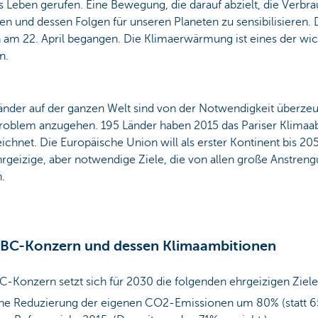
s Leben gerufen. Eine Bewegung, die darauf abzielt, die Verbra
en und dessen Folgen für unseren Planeten zu sensibilisieren. 
h am 22. April begangen. Die Klimaerwärmung ist eines der wic
n.
änder auf der ganzen Welt sind von der Notwendigkeit überzeu
roblem anzugehen. 195 Länder haben 2015 das Pariser Klim
ichnet. Die Europäische Union will als erster Kontinent bis 20
hrgeizige, aber notwendige Ziele, die von allen große Anstren
.
KBC-Konzern und dessen Klimaambitionen
-Konzern setzt sich für 2030 die folgenden ehrgeizigen Ziele
ne Reduzierung der eigenen CO2-Emissionen um 80% (statt 6