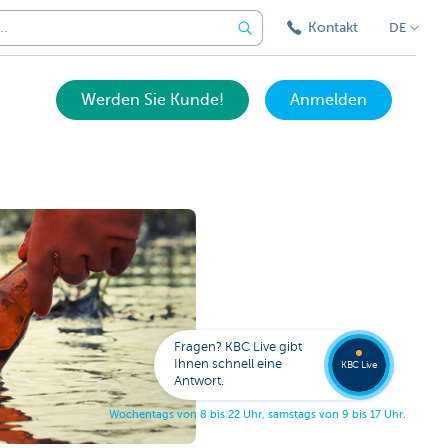
Kontakt
DE
Werden Sie Kunde!
Anmelden
Eine
Frage?
Wende
Sie sic
Fragen? KBC Live gibt
an KB
Ihnen schnell eine
KBC Live
Live.
Antwort.
W
o
c
h
e
n
t
a
g
s
v
o
n
8
b
i
s
2
2
U
h
r
,
s
a
m
s
t
a
g
s
v
o
n
9
b
i
s
1
7
U
h
r
.