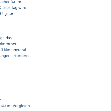
ucher für ihr
Dieser Tag wird
htigsten
gt, das
aabkommen
50 klimaneutral
gungen erfordern
:
5%) im Vergleich