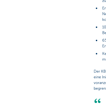
zu
En
Ne
ko
10
Be
65
En
Ke
me
Der KBC
eine In
voranz
begren