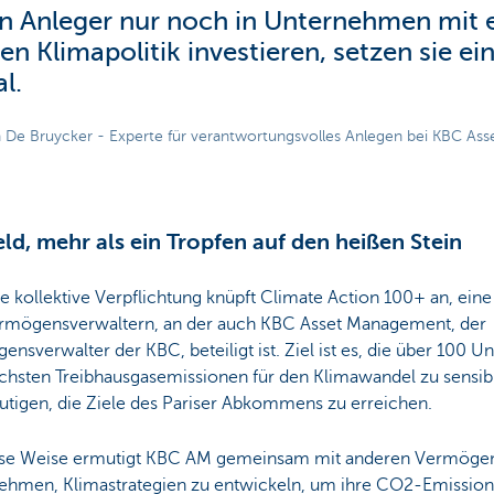
 Anleger nur noch in Unternehmen mit e
den Klimapolitik investieren, setzen sie ei
l.
 De Bruycker - Experte für verantwortungsvolles Anlegen bei KBC A
eld, mehr als ein Tropfen auf den heißen Stein
e kollektive Verpflichtung knüpft Climate Action 100+ an, eine g
rmögensverwaltern, an der auch KBC Asset Management, der
nsverwalter der KBC, beteiligt ist. Ziel ist es, die über 100 
chsten Treibhausgasemissionen für den Klimawandel zu sensibil
utigen, die Ziele des Pariser Abkommens zu erreichen.
ese Weise ermutigt KBC AM gemeinsam mit anderen Vermöge
ehmen, Klimastrategien zu entwickeln, um ihre CO2-Emission