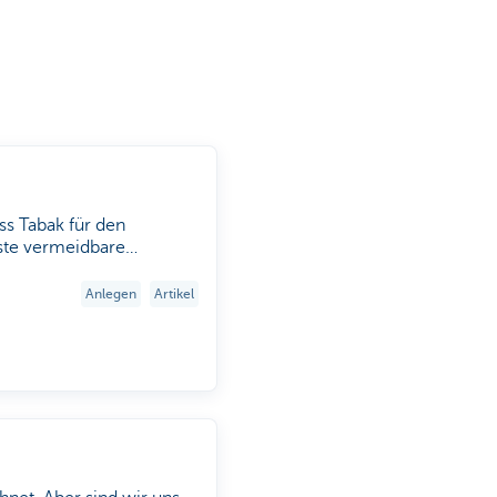
ss Tabak für den
ste vermeidbare
ie negativen
Anlegen
Artikel
 und Umwelt