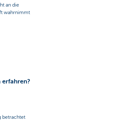
t an die
haft wahrnimmt
 erfahren?
g betrachtet