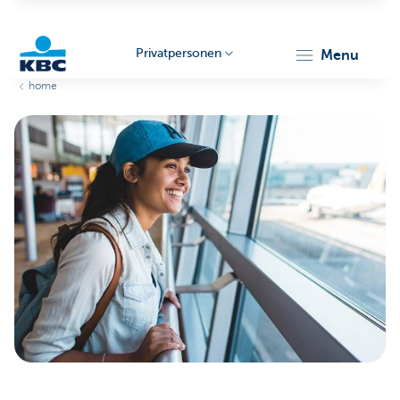
Privatpersonen
menu
home
KBC
Particulieren