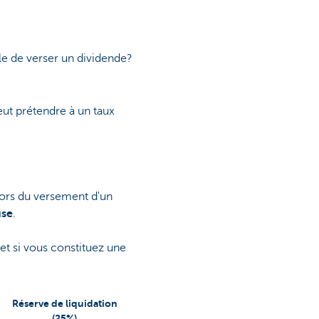
le de verser un dividende?
eut prétendre à un taux
lors du versement d'un
use
.
et si vous constituez une
Réserve de liquidation
(25%)