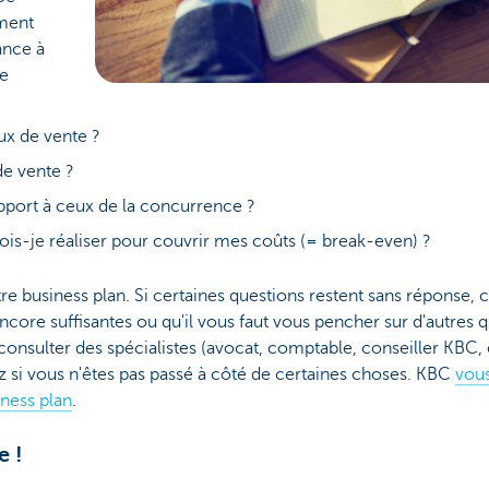
mment
ance à
se
ux de vente ?
de vente ?
rapport à ceux de la concurrence ?
 dois-je réaliser pour couvrir mes coûts (= break-even) ?
tre business plan. Si certaines questions restent sans réponse, 
core suffisantes ou qu'il vous faut vous pencher sur d'autres q
consulter des spécialistes (avocat, comptable, conseiller KBC, e
z si vous n'êtes pas passé à côté de certaines choses. KBC
vous
iness plan
.
e !