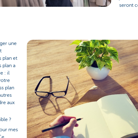
seront c
rger une
t
s plan et
s plan a
 : il
votre
ss plan
autres
dre aux
ble ?
pour mes
Ce