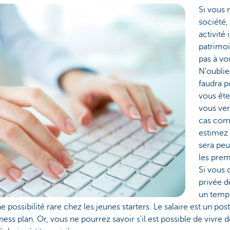
Si vous 
société,
activité 
patrimoi
pas à vo
N'oublie
faudra p
vous ête
vous ver
cas comm
estimez 
sera peu
les prem
Si vous 
privée d
un temps
possibilité rare chez les jeunes starters. Le salaire est un pos
ss plan. Or, vous ne pourrez savoir s'il est possible de vivre d