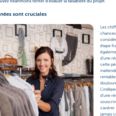
uvez néanmoins tenter d'évaluer la faisabilité du projet.
nnées sont cruciales
Les chif
chances 
considér
étape fr
égalemen
d'une ré
cette pé
inattend
rentable
douloure
L'indépe
d'une ré
souscrir
s'avérer
jamais c