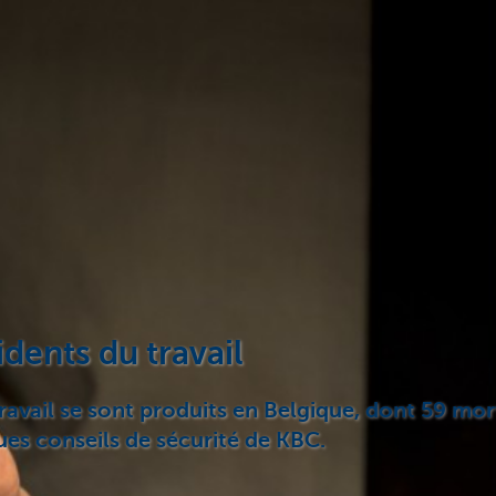
idents du travail
vail se sont produits en Belgique, dont 59 mortel
ques conseils de sécurité de KBC.