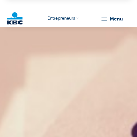
Entrepreneurs
menu
KBC
Entrepreneurs