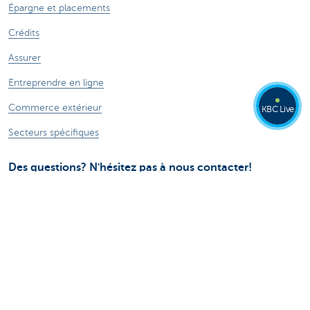
Épargne et placements
Crédits
Assurer
Entreprendre en ligne
Commerce extérieur
KBC Live
Secteurs spécifiques
Des questions? N'hésitez pas à nous contacter!
Prendre rendez-vous
KBC près de chez vous
Des questions, problèmes ou plaintes?
Card Stop 078 170 170
Signalez Fraude sur Internet