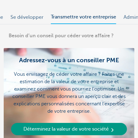
Transmettre votre entreprise
se
Se développer
Admin
Besoin d’un conseil pour céder votre affaire ?
Adressez-vous à un conseiller PME
Vous envisagez de céder votre affaire ? Faites une
estimation de la valeur de votre entreprise et
examinez comment vous pourriez l'optimiser. Un
conseiller PME vous donnera un aperçu clair et des
explications personnalisées concernant l'expertise
de votre entreprise.
Déterminez la valeur de votre société