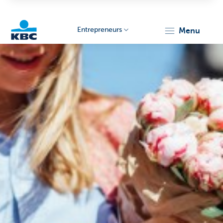
Entrepreneurs
menu
KBC
Entrepreneurs