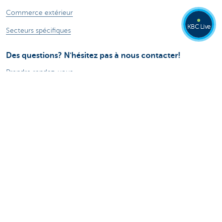
Commerce extérieur
KBC Live
Secteurs spécifiques
Des questions? N'hésitez pas à nous contacter!
Prendre rendez-vous
KBC près de chez vous
Des questions, problèmes ou plaintes?
Card Stop 078 170 170
Signalez Fraude sur Internet
À propos de nous
Le groupe KBC
Communiqués de presse
Jobs