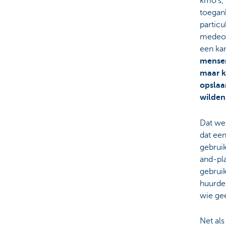
kmo’s,
toegan
particu
medeop
een ka
mense
maar k
opslaa
wilden
Dat we
dat ee
gebrui
and-pla
gebruik
huurder
wie ge
Net al