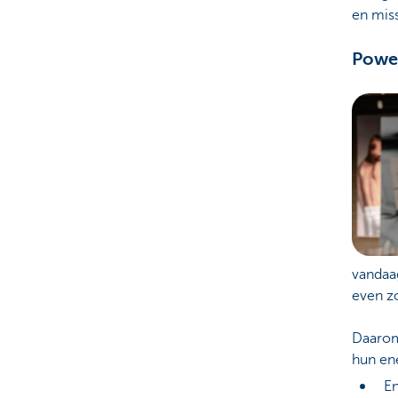
en miss
Power
vandaa
even zo
Daarom
hun ene
En