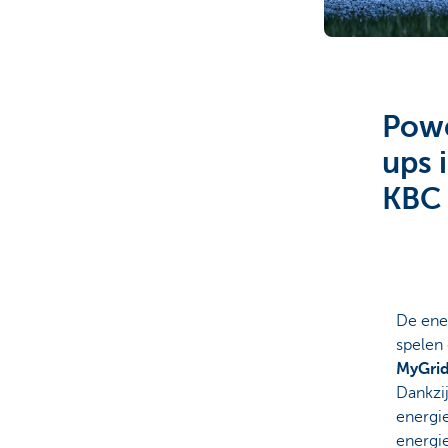
Ondernemers
Powe
ups 
KBC
De ener
spelen 
MyGri
Dankzij
energie
energie