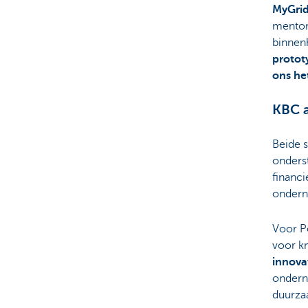
MyGri
mentor
binnen
protot
ons he
KBC a
Beide s
onderst
financi
ondern
Voor P
voor k
innova
ondern
duurza