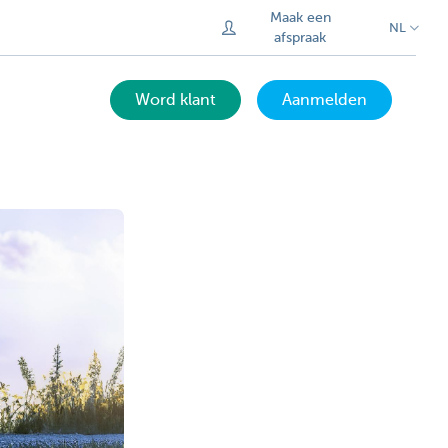
Maak een
NL
afspraak
Word klant
Aanmelden