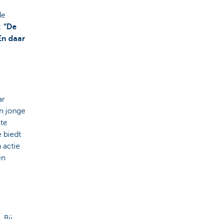
de
t:
“De
En daar
ar
n jonge
ste
 biedt
 actie
en
 Bij