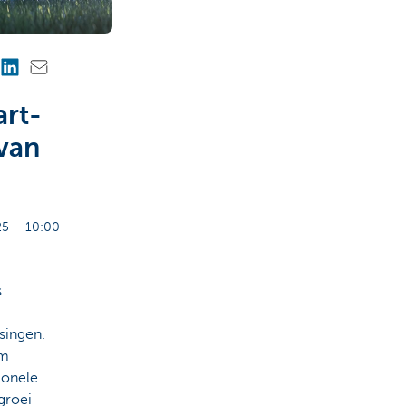
art-
 van
5 – 10:00
s
singen.
om
ionele
groei