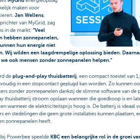
 wil
MyGrid
energieopslag
kelijk maken voor
lieren.
Jan Wellens
,
richter van MyGrid, zag
ns in de markt:
“Veel
n hebben zonnepanelen,
unnen hun energie niet
n. Wij wilden een laagdrempelige oplossing bieden. Daarna
 we ook mensen zonder zonnepanelen helpen.”
rd de
plug-and-play thuisbatterij
, een compact toestel van 1
nvoudig in een stopcontact geplugd kan worden. Zo kunnen o
kers zonder zonnepanelen dankzij de slimme software van de 
y thuisbatterij stroom opslaan wanneer die goedkoop is en lat
en wanneer de elektriciteitsprijs hoog is. De batterij is ideaal 
s en stedelingen die geen grote installaties kunnen plaatsen, 
en zonnepanelen heeft.
s bij Powerbee speelde
KBC een belangrijke rol in de groei va