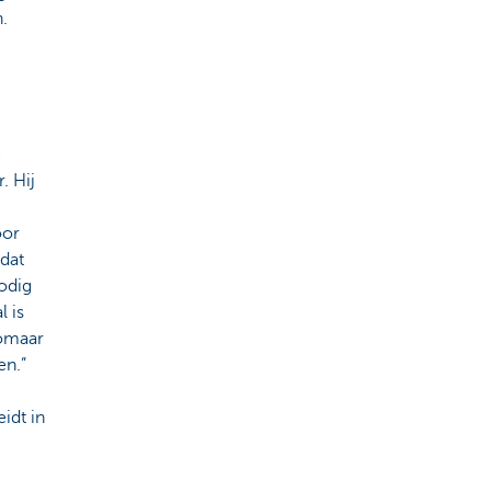
.
e
. Hij
oor
 dat
odig
l is
zomaar
en.”
idt in