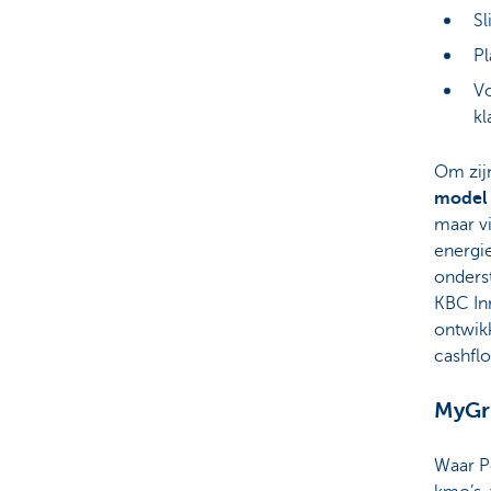
Sl
Pl
Vo
kl
Om zij
model
maar v
energie
onders
KBC In
ontwikk
cashfl
MyGri
Waar P