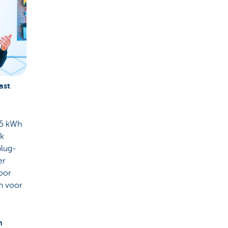
ast
,5 kWh
ok
plug-
er
voor
en voor
n