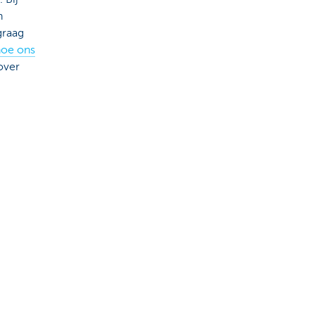
n
graag
hoe ons
over