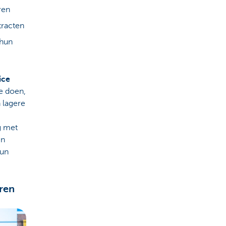
ren
tracten
 hun
ice
te doen,
 lagere
g met
en
hun
eren