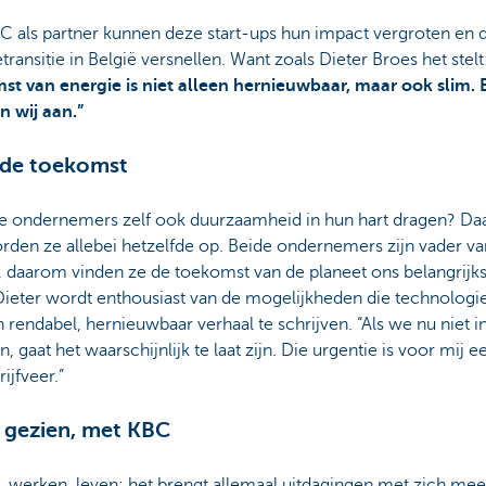
C als partner kunnen deze start-ups hun impact vergroten en 
transitie in België versnellen. Want zoals Dieter Broes het stel
st van energie is niet alleen hernieuwbaar, maar ook slim. 
 wij aan.”
 de toekomst
de ondernemers zelf ook duurzaamheid in hun hart dragen? Da
rden ze allebei hetzelfde op. Beide ondernemers zijn vader va
, daarom vinden ze de toekomst van de planeet ons belangrijk
Dieter wordt enthousiast van de mogelijkheden die technologie
rendabel, hernieuwbaar verhaal te schrijven. “Als we nu niet in
n, gaat het waarschijnlijk te laat zijn. Die urgentie is voor mij e
rijfveer.”
 gezien, met KBC
werken, leven: het brengt allemaal uitdagingen met zich mee.