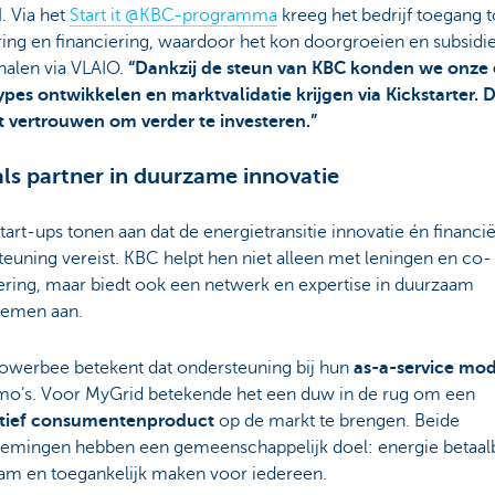
d
. Via het
Start it @KBC-programma
kreeg het bedrijf toegang t
ing en financiering, waardoor het kon doorgroeien en subsidi
halen via VLAIO.
“Dankzij de steun van KBC konden we onze 
ypes ontwikkelen en marktvalidatie krijgen via Kickstarter. 
t vertrouwen om verder te investeren.”
ls partner in duurzame innovatie
tart-ups tonen aan dat de energietransitie innovatie én financië
euning vereist. KBC helpt hen niet alleen met leningen en co-
ering, maar biedt ook een netwerk en expertise in duurzaam
emen aan.
owerbee betekent dat ondersteuning bij hun
as-a-service mod
mo’s. Voor MyGrid betekende het een duw in de rug om een
tief consumentenproduct
op de markt te brengen. Beide
emingen hebben een gemeenschappelijk doel: energie betaalb
am en toegankelijk maken voor iedereen.