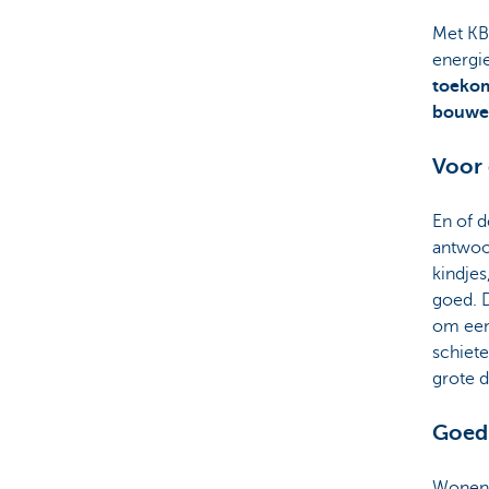
Met KB
energie
toekom
bouwen
Voor
En of 
antwoo
kindjes
goed. 
om een 
schiete
grote d
Goed
Wonen, 