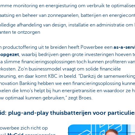
imme monitoring en energiesturing om verbruik te optimalise
aatsing en beheer van zonnepanelen, batterijen en energiecon
lledige afhandeling van design, installatie en administratie om
anten te ontzorgen
n productoffering uit te breiden heeft Powerbee een
as-a-serv
opgezet
, waarbij bedrijven geen grote investeringen hoeven 
ia slimme financieringsoplossingen toch kunnen profiteren van
kosten. Zo’n businessmodel vraagt om solide financiële
teuning, en daar komt KBC in beeld. “Dankzij de samenwerkin
novation Banking hebben we een financieringsoplossing kunn
elen die kmo’s helpt bij hun energietransitie en waardoor ze 
ow optimaal kunnen gebruiken,” zegt Broes.
d: plug-and-play thuisbatterijen voor particuli
owerbee zich richt op