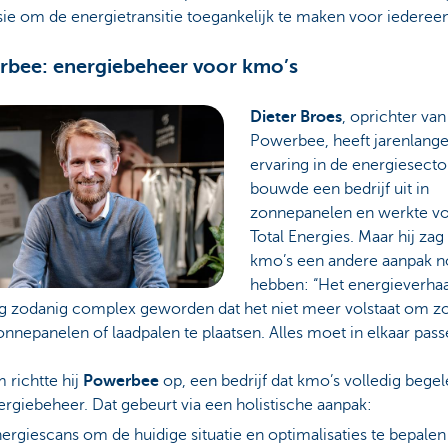
ie om de energietransitie toegankelijk te maken voor iedereen
bee: energiebeheer voor kmo’s
Dieter Broes
, oprichter van
Powerbee, heeft jarenlang
ervaring in de energiesector
bouwde een bedrijf uit in
zonnepanelen en werkte v
Total Energies. Maar hij zag
kmo’s een andere aanpak n
hebben: “Het energieverhaa
g zodanig complex geworden dat het niet meer volstaat om 
nnepanelen of laadpalen te plaatsen. Alles moet in elkaar pass
 richtte hij
Powerbee
op, een bedrijf dat kmo’s volledig begele
rgiebeheer. Dat gebeurt via een holistische aanpak:
ergiescans om de huidige situatie en optimalisaties te bepalen