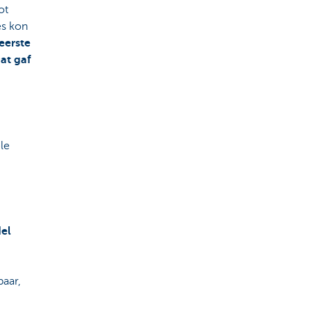
ot
es kon
eerste
Dat gaf
le
el
aar,