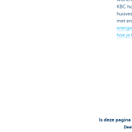
KBC hou
huisves
met ent
energie
hoe je
Is deze pagina
Deel