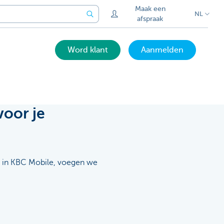
Maak een
NL
afspraak
Word klant
Aanmelden
oor je
in KBC Mobile, voegen we