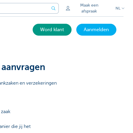
Maak een
NL
afspraak
Word klant
Aanmelden
 aanvragen
bankzaken en verzekeringen
 zaak
ier die jij het