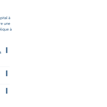
pital à
ire une
plique à
s