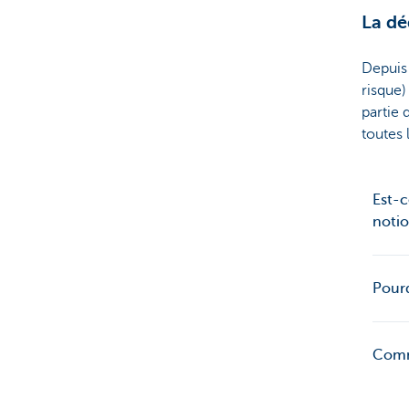
La dé
Depuis 
risque)
partie 
toutes 
Est-c
notio
Pourq
Comme