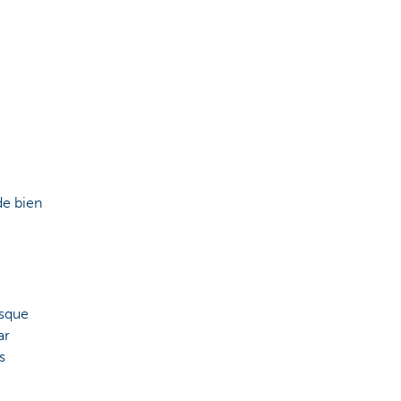
de bien
rsque
ar
s