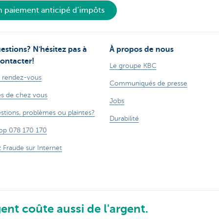
n paiement anticipé d’impôts
estions? N'hésitez pas à
À propos de nous
ontacter!
Le groupe KBC
 rendez-vous
Communiqués de presse
s de chez vous
Jobs
stions, problèmes ou plaintes?
Durabilité
op 078 170 170
z Fraude sur Internet
ent coûte aussi de l'argent.