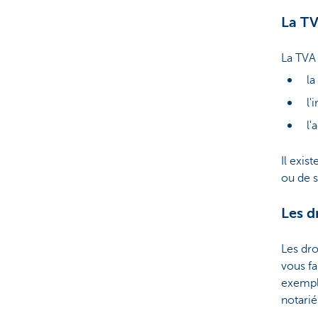
La T
La TVA 
la
l'
l'
Il exist
ou de s
Les d
Les dro
vous fa
exemple
notarié