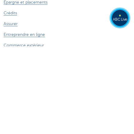
Épargne et placements
Crédits
KBC Live
Assurer
Entreprendre en ligne
Commerce extérieur
Secteurs spécifiques
Des questions? N'hésitez pas à nous contacter!
Prendre rendez-vous
KBC près de chez vous
Des questions, problèmes ou plaintes?
Card Stop 078 170 170
Signalez Fraude sur Internet