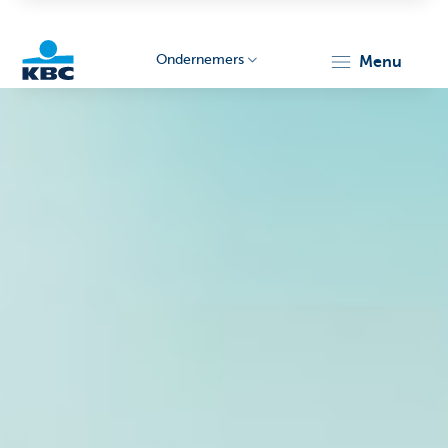
Ondernemers
menu
KBC
Ondernemers