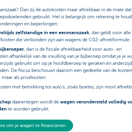
nszaak? Dan zij de autokosten maar aftrekbaar in de mate dat 
psdoeleinden gebruikt. Het is belangrijk om rekening te hou
onderingen en beperkingen:
voltijds zelfstandige in een eenmanszaak
, dan geldt voor alle
fkosten die verbonden zijn aan wagens de C02-aftrekformule.
bijberoeper
, dan is de fiscale aftrekbaarheid voor auto- en
ten afhankelijk van de invulling van je bijberoep omdat je je w
nerzijds gebruikt om op je hoofdberoep te geraken én anderzij
nden. De fiscus beschouwt daarom een gedeelte van de kosten
 maar als privékosten.
osten met betrekking tot auto’s, zoals boetes, zijn nooit aftrek
chap
daarentegen wordt de
wagen verondersteld volledig v
den
te worden gebruikt.
ies om je wagen te financieren