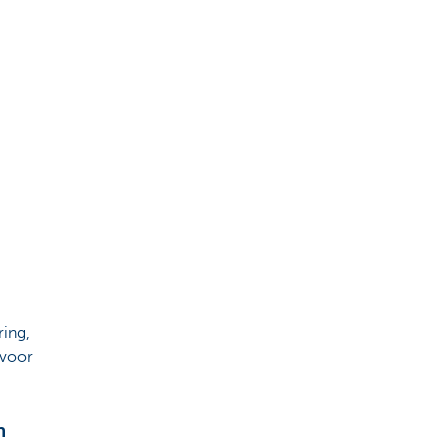
ring,
 voor
n