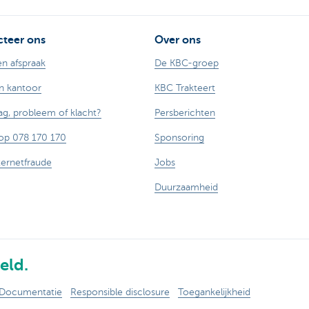
teer ons
Over ons
n afspraak
De KBC-groep
n kantoor
KBC Trakteert
ag, probleem of klacht?
Persberichten
op 078 170 170
Sponsoring
ternetfraude
Jobs
Duurzaamheid
eld.
Documentatie
Responsible disclosure
Toegankelijkheid