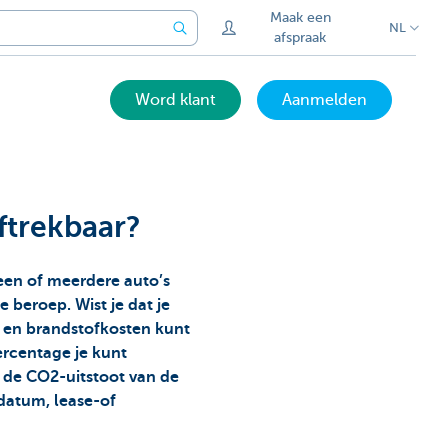
Maak een
NL
afspraak
Word klant
Aanmelden
aftrekbaar?
een of meerdere auto’s
e beroep. Wist je dat je
 en brandstofkosten kunt
ercentage je kunt
n de CO2-uitstoot van de
datum, lease-of