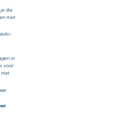
je die
den met
 auto-
agen in
ds voor
 niet
baar
oor