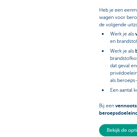
Heb je een eenma
wagen voor beroe
de volgende uitz
Werk je als
en brandsto
Werk je als
brandstofkos
dat geval e
privédoelei
als beroeps-
Een aantal k
Bij een
vennoots
beroepsdoelein
Bekijk de opt