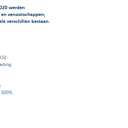
2020 werden
 en venootschappen,
le verschillen bestaan.
CO2-
asting
p
l 100%.