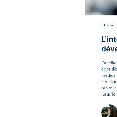
Article
L'in
dév
L'intelli
considé
médicam
2 milliar
ouvre l
jusqu'ic