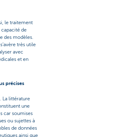
i, le traitement
 capacité de
ire des modèles.
avère très utile
alyser avec
édicales et en
us précises
 La littérature
onstituent une
es car soumises
ues ou sujettes à
embles de données
utiques ainsi que