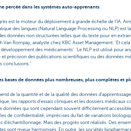
ne percée dans les systèmes auto-apprenants
rès est le moteur du déploiement à grande échelle de l'IA. Ains
ique des langues (Natural Language Processing ou NLP) est la
 des données non structurées telles que du texte pour en extra
h Van Rompay, analyste chez KBC Asset Management: 'Et cela s’
 développement des médicaments'. 'Le NLP est utilisé pour an
é et précision des publications scientifiques ou des données m
es conclusions.’
s bases de données plus nombreuses, plus complètes et pl
pend de la quantité et de la qualité des données d'apprentissage.
fique, les rapports d'essais cliniques et les dossiers médicaux c
e données qui sont cependant souvent difficilement accessibl
les de confidentialité, imprécises du fait de variations biologiq
is d'échantillonnage. Mais des progrès sont réalisés. Des ens
tes sont mieux harmonisés. En outre, les sociétés biopharmace