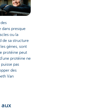
 des
e dans presque
scles ou la
d de sa structure
 les gènes, sont
e protéine peut
d'une protéine ne
 puisse pas
lopper des
beth Van
 aux