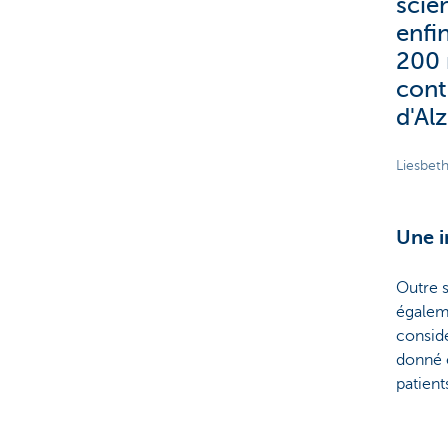
scie
enfi
200 
cont
d'Al
Liesbet
Une i
Outre s
égaleme
consid
donné e
patient