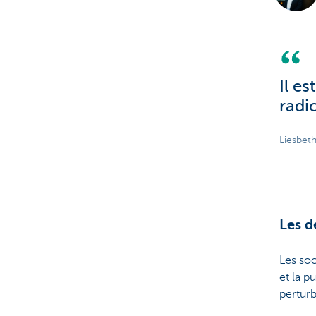
Il es
radi
Liesbet
Les d
Les so
et la p
perturb