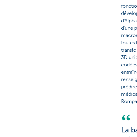
fonctio
dévelo
d'Alpha
d'une p
macrom
toutes 
transfo
3D uniq
codées
entraîn
renseig
prédire
médicam
Rompa
La b