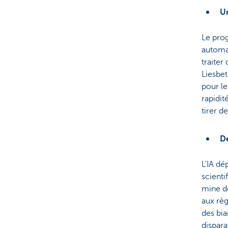
U
Le prog
automat
traiter
Liesbet
pour le
rapidit
tirer d
De
L'IA dé
scienti
mine d
aux règ
des bia
dispara