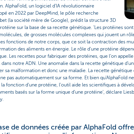
n. AlphaFold, un logiciel d'IA révolutionnaire
ppé en 2022 par DeepMind, le pôle recherche
bet (la société mère de Google), prédit la structure 3D
rotéine sur la base de sa recette génétique. 'Les protéines sont
olécules, de grosses molécules complexes qui jouent un rôl
les fonctions de notre corps, que ce soit la contraction des mu
rmation des aliments en énergie. Le rôle d'une protéine dépen
ue. Les recettes pour fabriquer des protéines, que l’on appelle
 dans notre ADN. Une anomalie dans la recette génétique d'un
er sa malformation et donc une maladie. La recette génétique 
ne pas automatiquement sur sa forme. Et bien qu'AlphaFold ne
 la fonction d'une protéine, l'outil aide les scientifiques à déve
ents basés sur la forme unique d'une protéine', déclare Lies
y.
ase de données créée par AlphaFold offre