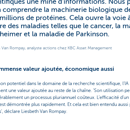
ntifiques une mine d'informations. Nous
n comprendre la machinerie biologique d
millions de protéines. Cela ouvre la voie à
re des maladies telles que le cancer, la m
zheimer et la maladie de Parkinson.
h Van Rompay, analyste actions chez KBC Asset Management
mmense valeur ajoutée, économique aussi
on potentiel dans le domaine de la recherche scientifique, l’IA
nt une valeur ajoutée au reste de la chaîne. 'Son utilisation p
érablement un processus pluriannuel coûteux. L’efficacité d’
st démontrée plus rapidement. Et cela est bien entendu aussi p
s', déclare Liesbeth Van Rompay.