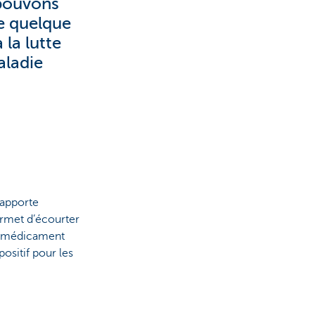
 pouvons
e quelque
 la lutte
aladie
 apporte
ermet d’écourter
un médicament
ositif pour les