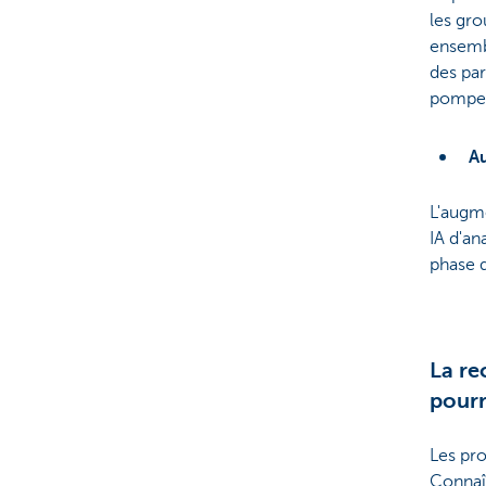
les gro
ensembl
des par
pompes 
Au
L'augme
IA d'an
phase d
La re
pourr
Les pro
Connaî