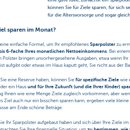
eine gute Idee, zunächst ein Sparpol
können Sie für Ziele sparen, für sich se
für die Altersvorsorge und sogar gleich
iel sparen im Monat?
t eine einfache Formel, um Ihr empfohlenes
Sparpolster
zu erm
 bis 6-fache Ihres monatlichen Nettoeinkommens
. Bei eine
n Polster bringen unvorhergesehene Ausgaben, etwa wenn Ihr
st aufgibt oder etwas im Haus kaputt geht, Sie nicht aus der B
 Sie eine Reserve haben, können Sie
für spezifische
Ziele
wie 
oder ein Haus
und für Ihre Zukunft (und die Ihrer Kinder) spa
g Ihnen wie eine Menge Ziele zugleich vorkommen, aber we
es Ziel auch nur ein bisschen sparen kann, ergeben viele kleine
nisse am Ende schöne Beträge.
e Ihr Sparpolster aufgebaut haben und sich über Ihre Ziele im
etrachten Sie Ihre finanzielle Situation, um
zu bestimmen, wie v