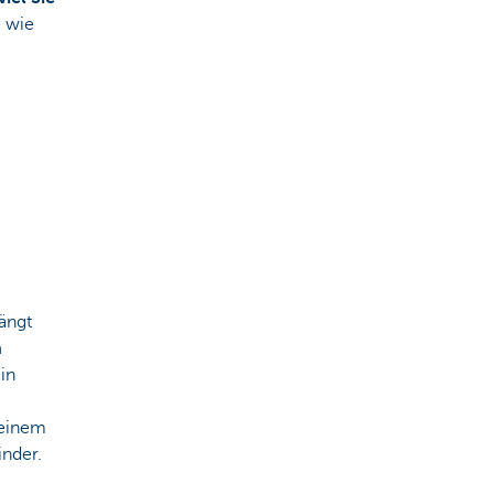
e wie
hängt
h
ein
 einem
inder.