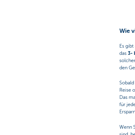
Particulieren
Wie v
Es gib
das
3-
solche
den Gei
Sobald
Reise 
Das ma
für jed
Erspar
Wenn Si
sind, b