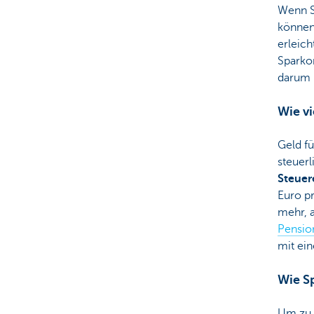
Wenn S
können
erleich
Sparkon
darum
Wie vi
Geld fü
steuerl
Steue
Euro pr
mehr, 
Pensio
mit ei
Wie S
Um zu 