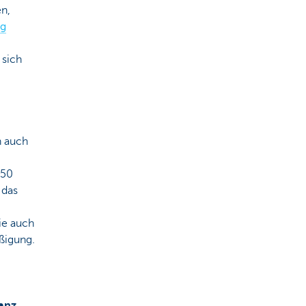
en,
ag
 sich
n auch
050
 das
ie auch
ßigung.
anz