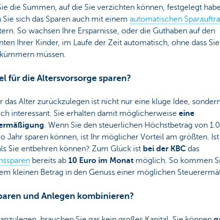
ie die Summen, auf die Sie verzichten können, festgelegt hab
 Sie sich das Sparen auch mit einem
automatischen Sparauftr
tern. So wachsen Ihre Ersparnisse, oder die Guthaben auf den
ten Ihrer Kinder, im Laufe der Zeit automatisch, ohne dass Sie
 kümmern müssen.
el für die Altersvorsorge sparen?
r das Alter zurückzulegen ist nicht nur eine kluge Idee, sonder
ich interessant. Sie erhalten damit möglicherweise
eine
rermäßigung
. Wenn Sie den steuerlichen Höchstbetrag von 1.
o Jahr sparen können, ist Ihr möglicher Vorteil am größten. Ist
als Sie entbehren können? Zum Glück ist
bei der KBC
das
nssparen
bereits ab
10 Euro im Monat
möglich. So kommen S
nem kleinen Betrag in den Genuss einer möglichen Steuerermä
paren und Anlegen kombinieren?
anzulegen, brauchen Sie gar kein großes Kapital. Sie können
g