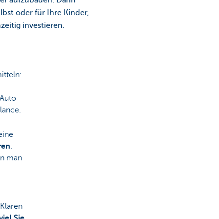
ster aufzubauen. Dann
lbst oder für Ihre Kinder,
zeitig investieren.
itteln:
m
 Auto
alance.
eine
ren
.
nn man
 Klaren
iel Sie