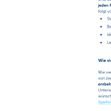
jeden 
folgt v
St
Be
Id
Le
Wie vi
Wie vie
von zw
entbeh
Untersc
wünsche
Sparko