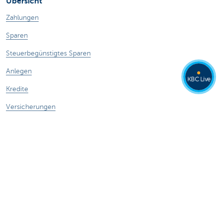
Übersicht
Zahlungen
Sparen
Steuerbegünstigtes Sparen
Anlegen
KBC Live
Kredite
Versicherungen
Haben Sie noch Fragen?
Termin vereinbaren
KBC in Ihrer Nähe
Kontakt
Card Stop 078 170 170
Internetbetrug melden