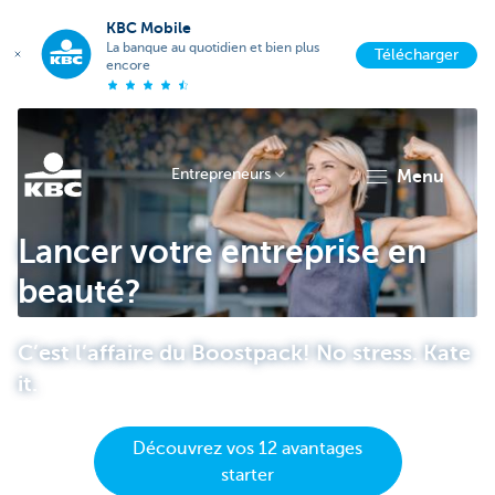
KBC Mobile
La banque au quotidien et bien plus
Télécharger
encore
Entrepreneurs
menu
KBC
Lancer votre entreprise en
beauté?
C’est l’affaire du Boostpack! No stress. Kate
it.
Entrepreneurs
Découvrez vos 12 avantages
starter