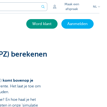
Maak een
NL
afspraak
Word klant
Aanmelden
APZ) berekenen
Z)
komt bovenop je
rente. Het laat je toe om
ouden.
e? En hoe haal je het
eten in onze 'simulatie