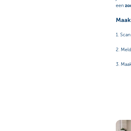
een
zo
Maak 
1. Sca
2. Meld
3. Maa