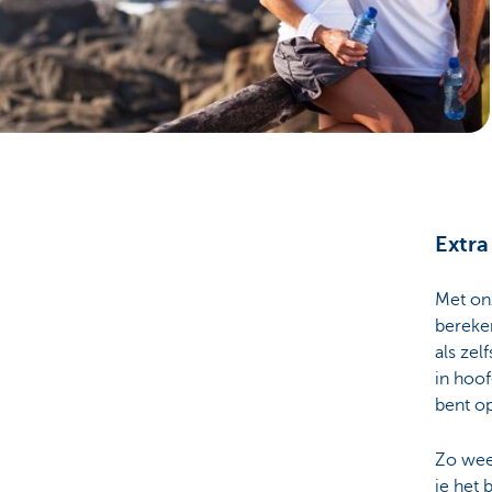
Ondernemers
Extra
Met on
bereken
als zel
in hoo
bent op
Zo wee
je het