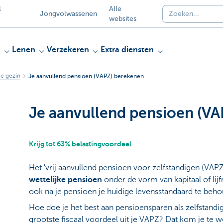
l
Alle
Jongvolwassenen
websites
n
Lenen
Verzekeren
Extra diensten
je gezin
Je aanvullend pensioen (VAPZ) berekenen
Je aanvullend pensioen (V
Krijg tot 63% belastingvoordeel
Het 'vrij aanvullend pensioen voor zelfstandigen (VAP
wettelijke pensioen
onder de vorm van kapitaal of lijf
ook na je pensioen je huidige levensstandaard te beh
Hoe doe je het best aan pensioensparen als zelfstandig
grootste fiscaal voordeel uit je VAPZ? Dat kom je te w