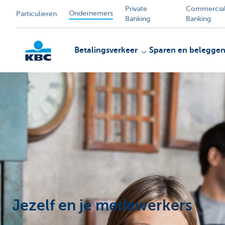
Private
Commercia
Ondernemers
Particulieren
Banking
Banking
Betalingsverkeer
Sparen en belegge
KBC
Jezelf en je medewerkers