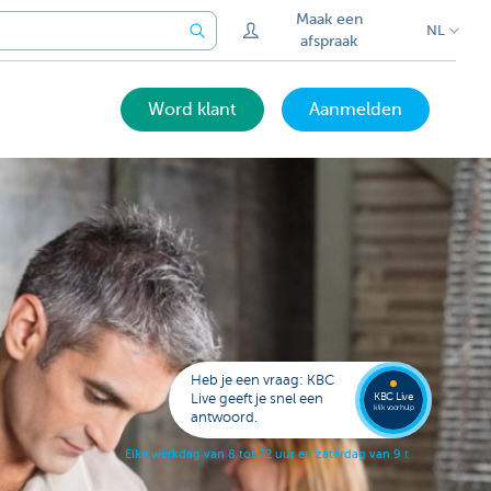
Maak een
NL
afspraak
Word klant
Aanmelden
Laat je
opbell
Heb je een vraag: KBC
KBC Live
Live geeft je snel een
klik voor hulp
antwoord.
E
l
k
e
w
e
r
k
d
a
g
v
a
n
8
t
o
t
2
2
u
u
r
e
n
z
a
t
e
r
d
a
g
v
a
n
9
t
o
t
1
7
u
u
r
.