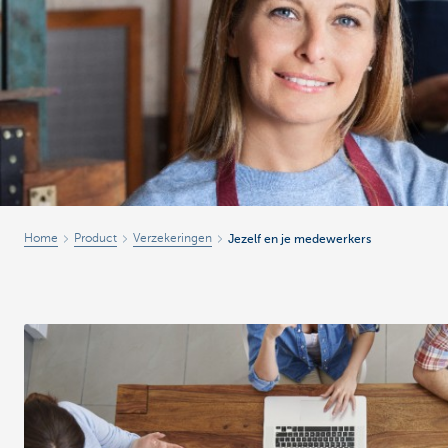
Ondernemers
Home
Product
Verzekeringen
Jezelf en je medewerkers