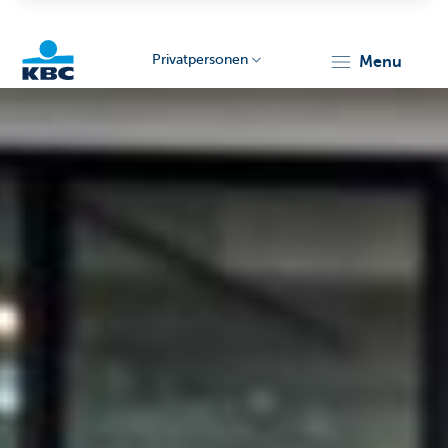
Privatpersonen
menu
KBC
Particulieren