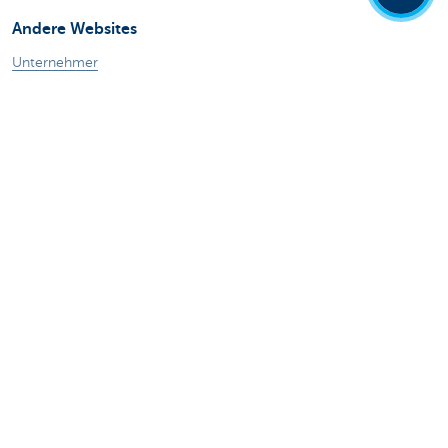
Andere Websites
Unternehmer
Private Banking
Alle Websites
Achtung, Geld leihen kostet auch Geld.
Sitemap
KBC Gruppe
Pressemitteilungen
Tarife
Rechtliche Informationen
Abmelden
Responsible disclosure