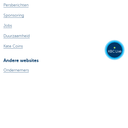
Persberichten
Sponsoring
Jobs
Duurzaamheid
Kate Coins
KBC Live
Andere websites
Ondernemers
Commercial Banking
Private banking
KBC Brussels
KBC Groep
Alle websites