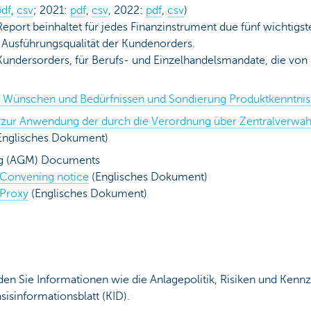
pdf
,
csv
; 2021:
pdf
,
csv
, 2022:
pdf
,
csv
)
Report beinhaltet für jedes Finanzinstrument due fünf wichtigs
 Ausführungsqualität der Kundenorders.
 Kundersorders, für Berufs- und Einzelhandelsmandate, die 
il, Wünschen und Bedürfnissen und Sondierung Produktkenntnis
en zur Anwendung der durch die Verordnung über Zentralverwa
Englisches Dokument)
ng (AGM) Documents
 Convening notice
(Englisches Dokument)
 Proxy
(Englisches Dokument)
den Sie Informationen wie die Anlagepolitik, Risiken und Ke
isinformationsblatt (KID).