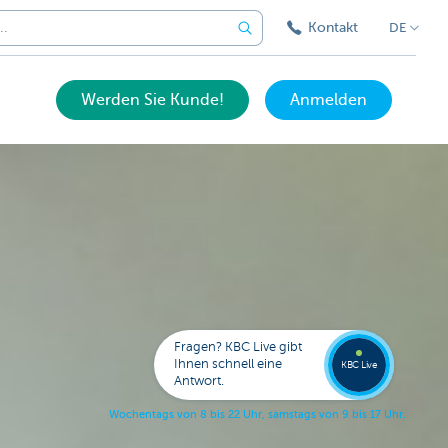
Kontakt
DE
Werden Sie Kunde!
Anmelden
Expert
KBC
Live
anrufe
Fragen? KBC Live gibt
078
Ihnen schnell eine
353
KBC Live
138
Antwort.
W
o
c
h
e
n
t
a
g
s
v
o
n
8
b
i
s
2
2
U
h
r
,
s
a
m
s
t
a
g
s
v
o
n
9
b
i
s
1
7
U
h
r
.