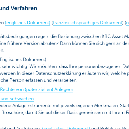
 und Verfahren
gen
(englishes Dokument)
(
französischsprachiges Dokument
) (
n
äftsbedingungen regeln die Beziehung zwischen KBC Asset M
ne frühere Version abrufen? Dann können Sie sich gern an den
n.
Englisches Dokument)
uns sehr wichtig. Wir möchten, dass Ihre personenbezogenen Da
t werden.In dieser Datenschutzerklärung erläutern wir, welc
liche Person erfassen und verarbeiten.
echte von (potenziellen) Anlegern
n und Schwächen
edene Anlageinstrumente mit jeweils eigenen Merkmalen, Stär
er Broschüre, damit Sie auf dieser Basis gemeinsam mit Ihrem F
swahl und Ausführung
(Englisches Dokument)
und Politik zur Be