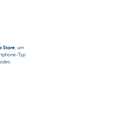
p Store
, um
rtphone-Typ
odes.