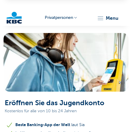
Privatpersonen
menu
KBC
Particulieren
Eröffnen Sie das Jugendkonto
Kostenlos für alle von 10 bis 24 Jahren
Beste Banking-App der Welt
laut Sia