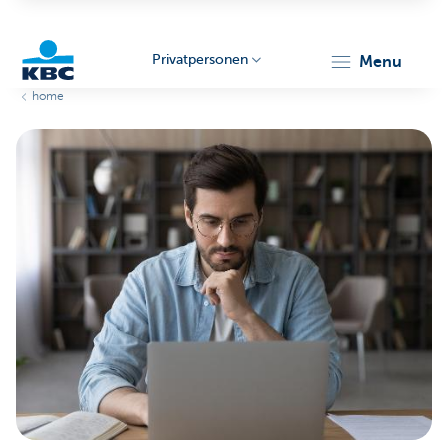
Privatpersonen
menu
home
KBC
Particulieren