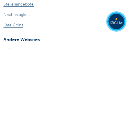
Stellenangebote
Nachhaltigkeit
KBC Live
Kate Coins
Andere Websites
Unternehmer
Private Banking
Alle Websites
Achtung, Geld leihen kostet auch Geld.
Sitemap
KBC Gruppe
Pressemitteilungen