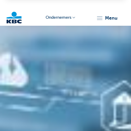
Ondernemers
menu
KBC
Ondernemers