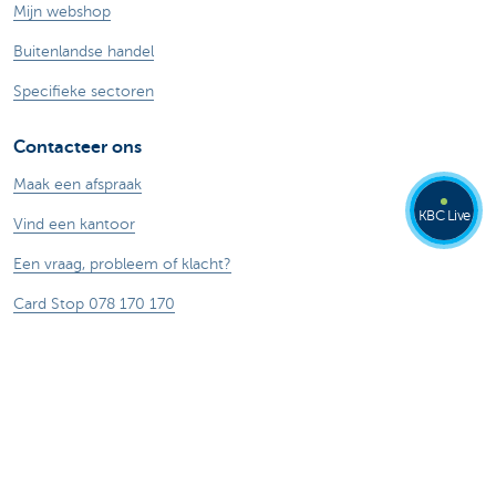
Mijn webshop
Buitenlandse handel
Specifieke sectoren
Contacteer ons
Maak een afspraak
KBC Live
Vind een kantoor
Een vraag, probleem of klacht?
Card Stop 078 170 170
Meld internetfraude
Over ons
De KBC-groep
KBC Trakteert