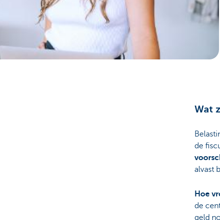
Ondernemers
Wat z
Belast
de fisc
voorsc
alvast 
Hoe vr
de cent
geld n