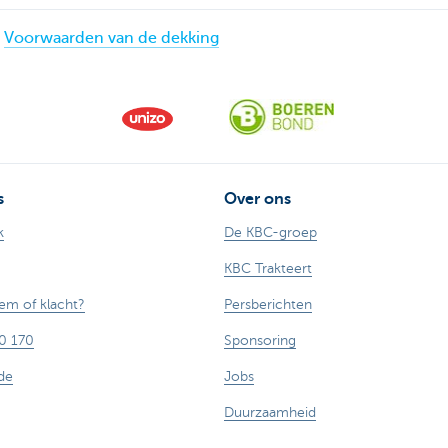
Voorwaarden van de dekking
s
Over ons
k
De KBC-groep
KBC Trakteert
em of klacht?
Persberichten
0 170
Sponsoring
de
Jobs
Duurzaamheid