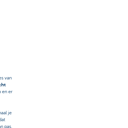
es van
cht
n en er
aal je
dat
n pas.