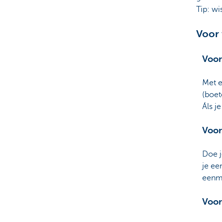
Tip: wi
Voor 
Voor
Met e
(boet
Áls je
Voor
Doe j
je ee
eenma
Voor