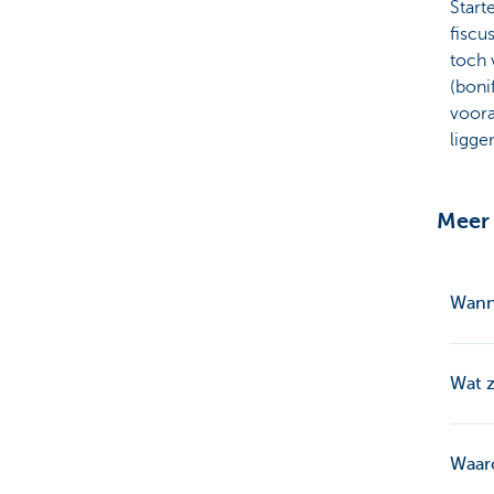
Start
fiscu
toch 
(boni
voora
ligge
Meer 
Wann
Wat z
Waar