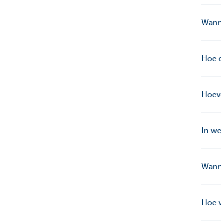
Wanne
Hoe d
Hoeve
In we
Wanne
Hoe v