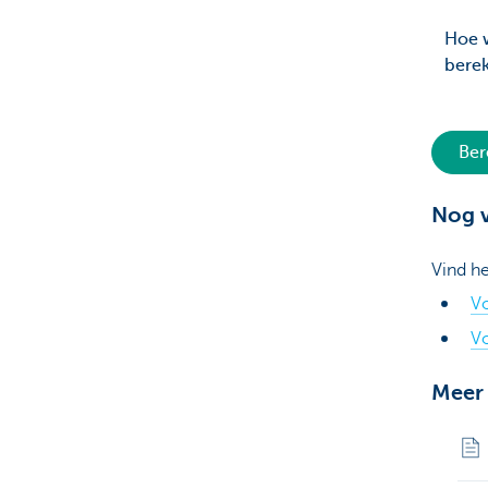
Hoe w
bere
Ber
Nog 
Vind h
Vo
V
Meer 