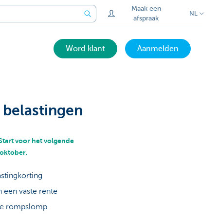
Maak een
NL
afspraak
Word klant
Aanmelden
 belastingen
Start voor het volgende
 oktober.
astingkorting
n een vaste rente
eve rompslomp