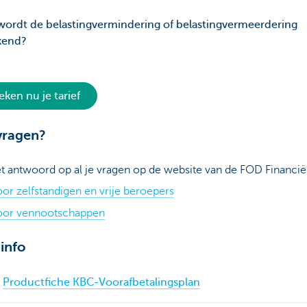
ordt de belastingvermindering of belastingvermeerdering
kend?
eken nu je tarief
vragen?
et antwoord op al je vragen op de website van de FOD Financië
or zelfstandigen en vrije beroepers
oor vennootschappen
info
Productfiche KBC-Voorafbetalingsplan