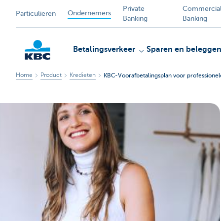
Private
Commercia
Ondernemers
Particulieren
Banking
Banking
Betalingsverkeer
Sparen en belegge
Home
Product
Kredieten
KBC-Voorafbetalingsplan voor professione
KBC