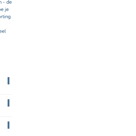
n - de
oe je
rting
eel