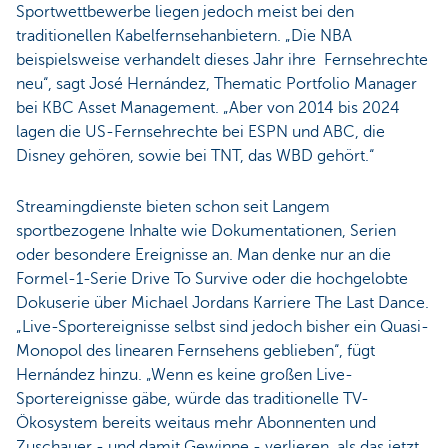
Sportwettbewerbe liegen jedoch meist bei den
traditionellen Kabelfernsehanbietern. „Die NBA
beispielsweise verhandelt dieses Jahr ihre Fernsehrechte
neu“, sagt José Hernández, Thematic Portfolio Manager
bei KBC Asset Management. „Aber von 2014 bis 2024
lagen die US-Fernsehrechte bei ESPN und ABC, die
Disney gehören, sowie bei TNT, das WBD gehört.“
Streamingdienste bieten schon seit Langem
sportbezogene Inhalte wie Dokumentationen, Serien
oder besondere Ereignisse an. Man denke nur an die
Formel-1-Serie Drive To Survive oder die hochgelobte
Dokuserie über Michael Jordans Karriere The Last Dance.
„Live-Sportereignisse selbst sind jedoch bisher ein Quasi-
Monopol des linearen Fernsehens geblieben“, fügt
Hernández hinzu. „Wenn es keine großen Live-
Sportereignisse gäbe, würde das traditionelle TV-
Ökosystem bereits weitaus mehr Abonnenten und
Zuschauer - und damit Gewinne - verlieren, als das jetzt