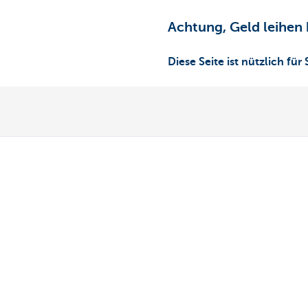
Achtung, Geld leihen 
Diese Seite ist nützlich für 
Übersicht
Haben Sie no
Zahlungen
Termin vereinb
Sparen
KBC in Ihrer N
Steuerbegünstigtes Sparen
Kontakt
Anlegen
Card Stop 078 