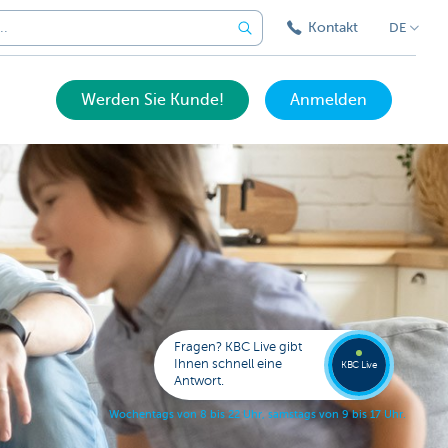
Kontakt
DE
Werden Sie Kunde!
Anmelden
Expert
KBC
Live
anrufe
Fragen? KBC Live gibt
078
Ihnen schnell eine
353
KBC Live
138
Antwort.
W
o
c
h
e
n
t
a
g
s
v
o
n
8
b
i
s
2
2
U
h
r
,
s
a
m
s
t
a
g
s
v
o
n
9
b
i
s
1
7
U
h
r
.