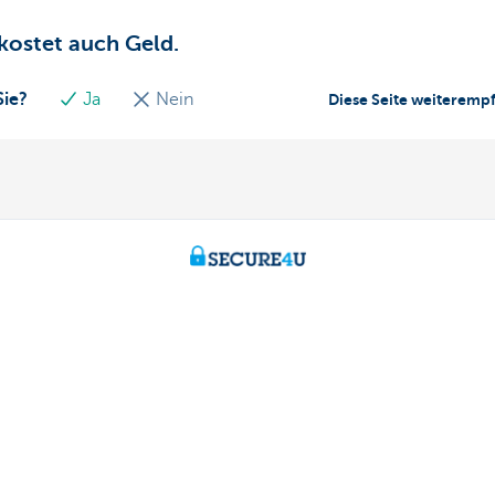
kostet auch Geld.
Sie?
Ja
Nein
Diese Seite weiteremp
ch Fragen?
Über uns
aren
Stellenangebote
ähe
Nachhaltigkeit
Kate Coins
170 170