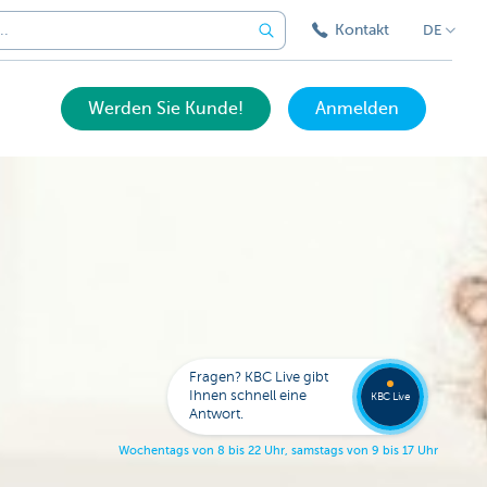
Kontakt
DE
Werden Sie Kunde!
Anmelden
Eine
Frage?
Wende
Sie sic
Fragen? KBC Live gibt
an KB
Ihnen schnell eine
KBC Live
Live.
Antwort.
W
o
c
h
e
n
t
a
g
s
v
o
n
8
b
i
s
2
2
U
h
r
,
s
a
m
s
t
a
g
s
v
o
n
9
b
i
s
1
7
U
h
r
.