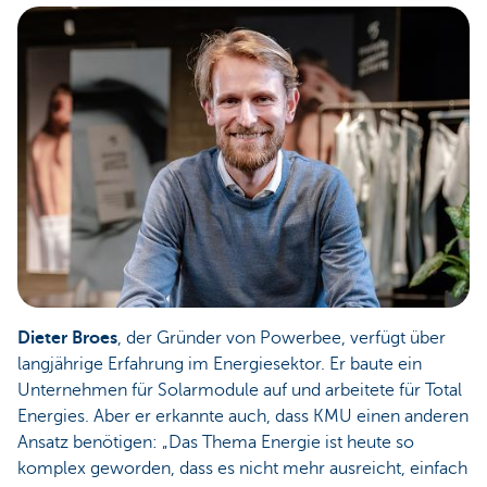
Dieter Broes
, der Gründer von Powerbee, verfügt über
langjährige Erfahrung im Energiesektor. Er baute ein
Unternehmen für Solarmodule auf und arbeitete für Total
Energies. Aber er erkannte auch, dass KMU einen anderen
Ansatz benötigen: „Das Thema Energie ist heute so
komplex geworden, dass es nicht mehr ausreicht, einfach