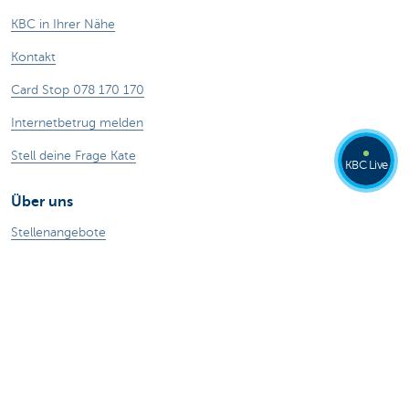
KBC in Ihrer Nähe
Kontakt
Card Stop 078 170 170
Internetbetrug melden
Stell deine Frage Kate
KBC Live
Über uns
Stellenangebote
Nachhaltigkeit
Kate Coins
Andere Websites
Unternehmer
Private Banking