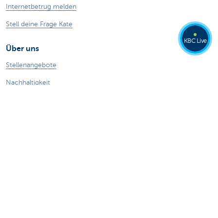
Internetbetrug melden
Stell deine Frage Kate
KBC Live
Über uns
Stellenangebote
Nachhaltigkeit
Kate Coins
Andere Websites
Unternehmer
Private Banking
Alle Websites
Achtung, Geld leihen kostet auch Geld.