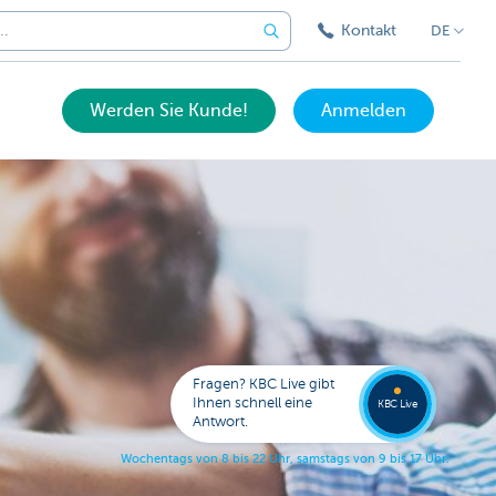
Kontakt
DE
Werden Sie Kunde!
Anmelden
Eine
Frage?
Wende
Sie sic
Fragen? KBC Live gibt
an KB
Ihnen schnell eine
KBC Live
Live.
Antwort.
W
o
c
h
e
n
t
a
g
s
v
o
n
8
b
i
s
2
2
U
h
r
,
s
a
m
s
t
a
g
s
v
o
n
9
b
i
s
1
7
U
h
r
.